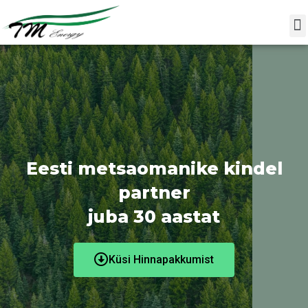
Skip
M
to
Kinnistute ost
content
Eesti metsaomanike kindel
partner
juba 30 aastat
Küsi Hinnapakkumist