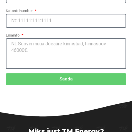
Katastrinumber
Lisainfo
Saada
Miks just TM Energy?