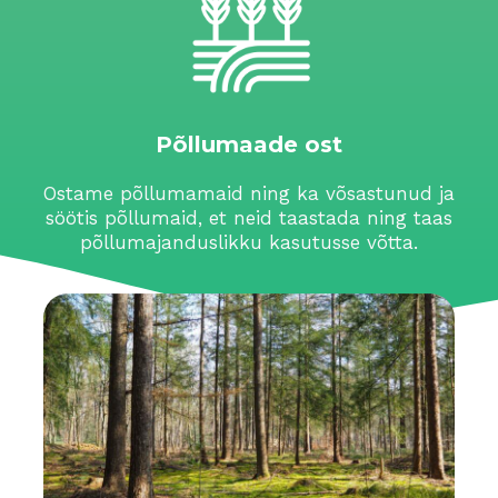
Põllumaade ost
Ostame põllumamaid ning ka võsastunud ja
söötis põllumaid, et neid taastada ning taas
põllumajanduslikku kasutusse võtta.