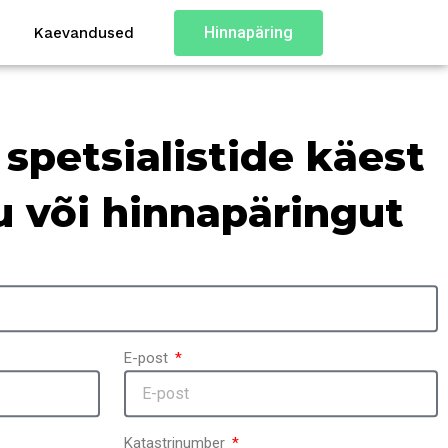
Hinnapäring
Kaevandused
spetsialistide käest
u või hinnapäringut
E-post
Katastrinumber